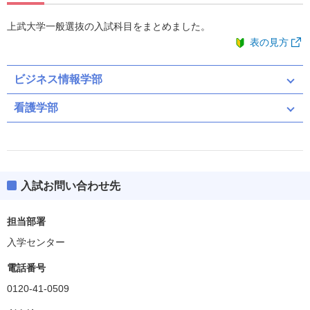
上武大学一般選抜の入試科目をまとめました。
表の見方
ビジネス情報学部
看護学部
共通テスト
全学統一
入試お問い合わせ先
共通テスト（募集人員：10）
担当部署
※2026年度入試情報
入学センター
共通テスト
電話番号
0120-41-0509
共通テスト