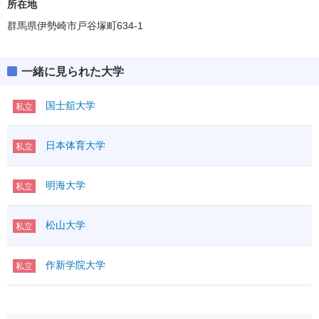
所在地
ボーダー得点
群馬県伊勢崎市戸谷塚町634-1
86(43%)
英資出願要件
(得点率)
教科・科目数
2－2
「●」:必須、「○」:教科内選択、「◇」:他教科との選択
一緒に見られた大学
「●1」「○1」「◇1」：はセットで1科目扱い
国士舘大学
私立
満点
200
英語資格・検定試験
△換算
100
R
◇
日本体育大学
私立
英語
外国
L
（100）
語
その他
独仏中韓
明海大学
IA
◇
私立
①
I
◇
数学
（100）
②
ⅡBC
◇
松山大学
私立
科目数
＊1
国語
◇
国語
（100）
範囲
現
作新学院大学
私立
物理基礎
◇1
化学基礎
◇1
理科基礎
生物基礎
◇1