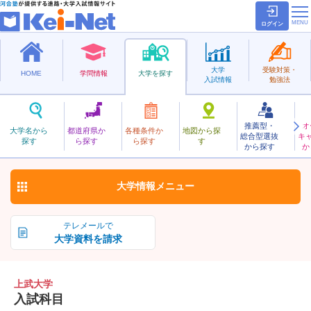
ログイン
大学
受験対策・
HOME
学問情報
大学を探す
入試情報
勉強法
推薦型・
オ
じょうぶ
大学名から
都道府県か
各種条件か
地図から探
総合型選抜
キ
上武大学
探す
ら探す
ら探す
す
私立
から探す
か
お気に入り
大学情報
メニュー
テレメールで
大学資料を請求
上武大学
入試科目