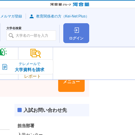
・メルマガ登録
教育関係者の方（Kei-Net Plus）
大学名検索
ログイン
大学の今
テレメールで
大学資料を請求
大学
トピック＆
レポート
大学情報
メニュー
入試お問い合わせ先
担当部署
入学センター