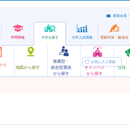
新規会員
学問情報
大学を探す
大学
入試情報
受験対策・
勉強法
推薦型・
オープン
お気に入り登録
から
地図から探す
総合型選抜
キャンパス
注目の
から探す
から探す