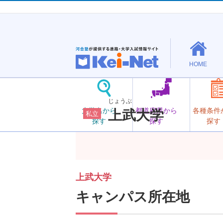
HOME
じょうぶ
大学名から
都道府県から
各種条件
上武大学
私立
探す
探す
探す
上武大学
キャンパス所在地