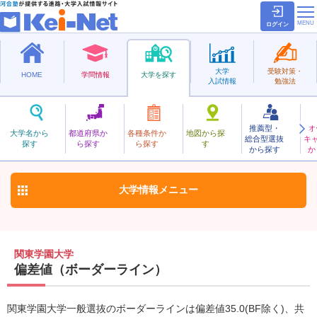
ログイン
大学
受験対策・
HOME
学問情報
大学を探す
入試情報
勉強法
推薦型・
オ
かんとうがくえん
大学名から
都道府県か
各種条件か
地図から探
総合型選抜
キ
関東学園大学
探す
ら探す
ら探す
す
私立
から探す
か
お気に入り
大学情報
メニュー
関東学園大学
偏差値（ボーダーライン）
関東学園大学一般選抜のボーダーラインは偏差値35.0(BF除く)、共