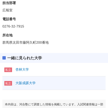
偏差値
35.0(BF除く)
担当部署
広報室
学科・専攻等
ボーダー偏差値
電話番号
経済
35.0
0276-32-7915
経営
BF
所在地
群馬県太田市藤阿久町200番地
一緒に見られた大学
杏林大学
私立
大阪成蹊大学
私立
本内容は、河合塾にて調査した情報を掲載しています。入試関連情報は一部