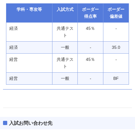
学科・専攻等
入試方式
ボーダー
ボーダー
得点率
偏差値
経済
共通テス
45％
-
ト
経済
一般
-
35.0
経営
共通テス
45％
-
ト
経営
一般
-
BF
入試お問い合わせ先
経済学部