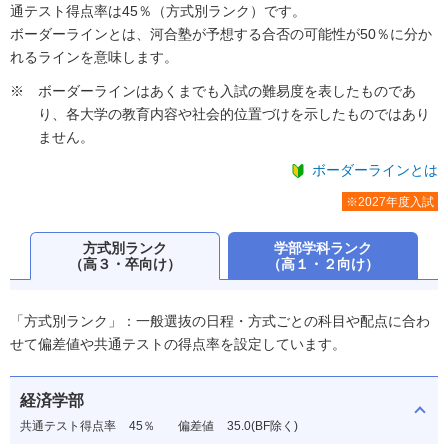
通テスト得点率は45％（方式別ランク）です。
ボーダーラインとは、河合塾が予想する合否の可能性が50％に分か
れるラインを意味します。
ボーダーラインはあくまでも入試の難易度を表したものであ
り、各大学の教育内容や社会的位置づけを示したものではあり
ません。
ボーダーラインとは
※2027年度入試
方式別ランク
学部学科ランク
（高３・卒向け）
（高１・２向け）
「方式別ランク」：一般選抜の日程・方式ごとの科目や配点に合わ
せて偏差値や共通テストの得点率を設定しています。
経済学部
共通テスト得点率
45％
偏差値
35.0(BF除く)