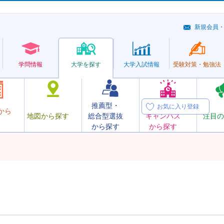
新規会員
学問情報
大学を探す
大学
入試情報
受験対策・
勉強法
推薦型・
オープン
お気に入り登録
から
地図から探す
総合型選抜
キャンパス
注目の
から探す
から探す