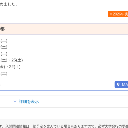
めました。
※2026年
学部
1(土)
0(土)
3(土)
1(土)・25(土)
(金)・22(土)
2(土)
学
MA
詳細を表示
す。入試関連情報は一部予定を含んでいる場合もありますので、必ず大学発行の学