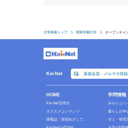
大学検索トップ
関東学園大学
オープンキャ
Kei-Net
新規会員・メルマガ登録
HOME
学問情報
Kei-Net活用法
みらいぶっ
オススメコンテンツ
暮らしの中
情報誌「栄冠めざして」
ゼミ・研究
Kei-Net公式SNS
大学×学問