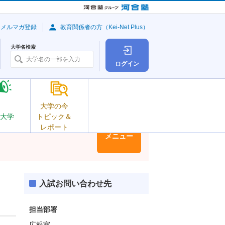
・メルマガ登録
教育関係者の方（Kei-Net Plus）
大学名検索
ログイン
大学の今
大学
トピック＆
レポート
大学情報
メニュー
入試お問い合わせ先
担当部署
広報室