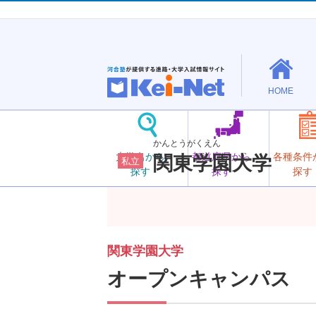
HOME
かんとうがくえん
大学名から
都道府県から
各種条件
関東学園大学
私立
探す
探す
探す
関東学園大学
オープンキャンパス