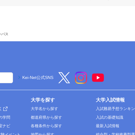
ンパス
Kei-Net公式SNS
大学を探す
大学入試情報
く
大学名から探す
入試難易予想ランキ
の学問
都道府県から探す
入試の基礎知識
室ナビ
各種条件から探す
最新入試情報
体験イベント
地図から探す
総合型・学校推薦型