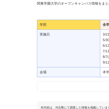
関東学園大学のオープンキャンパス情報をまと
学部
全
実施日
3/2
5/3
6/1
7/1
8/7
9/1
会場
本
本内容は、河合塾にて調査した情報を掲載していま