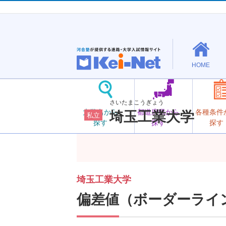
HOME
さいたまこうぎょう
大学名から
都道府県から
各種条件
埼玉工業大学
私立
探す
探す
探す
埼玉工業大学
偏差値（ボーダーライ