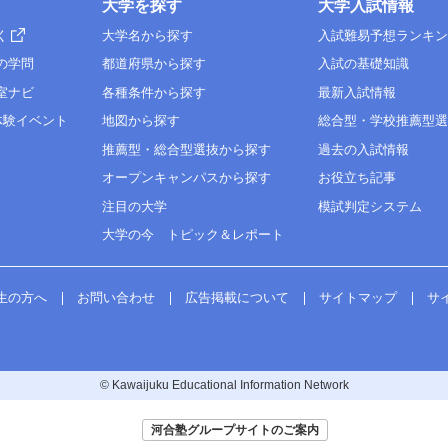
大学を探す
大学入試情報
く
大学名から探す
入試難易予想ランキ
の学問
都道府県から探す
入試の基礎知識
室ナビ
各種条件から探す
最新入試情報
体験イベント
地図から探す
総合型・学校推薦型
推薦型・総合型選抜から探す
過去の入試情報
オープンキャンパスから探す
お役立ち記事
注目の大学
模試判定システム
大学の今 トピック＆レポート
生の方へ
お問い合わせ
広告掲載について
サイトマップ
サ
© Kawaijuku Educational Information Network
河合塾グループサイトのご案内