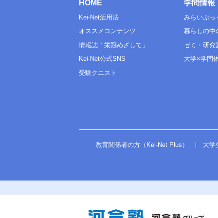
HOME
学問情報
Kei-Net活用法
みらいぶっ
オススメコンテンツ
暮らしの中
情報誌「栄冠めざして」
ゼミ・研究
Kei-Net公式SNS
大学×学問
受験クエスト
教育関係者の方（Kei-Net Plus）
大学