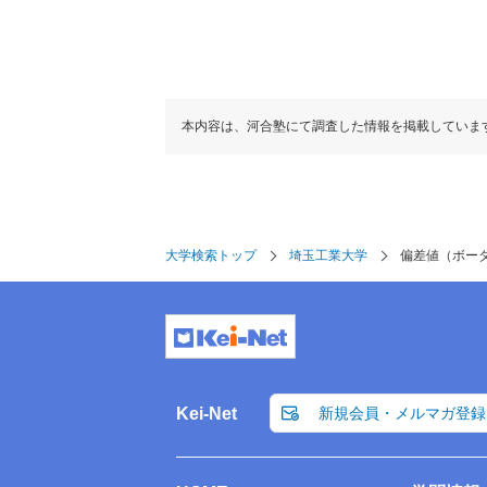
工学部
本内容は、河合塾にて調査した情報を掲載していま
偏差値
35.0(BF除く)
人間社会学部
大学検索トップ
埼玉工業大学
偏差値（ボー
Kei-Net
新規会員・メルマガ登録