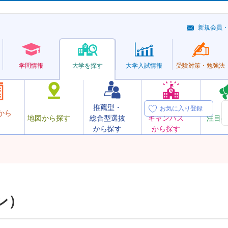
新規会員
学問情報
大学を探す
大学
入試情報
受験対策・
勉強法
推薦型・
オープン
お気に入り登録
から
地図から探す
総合型選抜
キャンパス
注目の
から探す
から探す
ン）