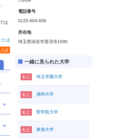
す。
電話番号
0120-604-606
では
所在地
ンとは
埼玉県深谷市普済寺1690
度入試
一緒に見られた大学
埼玉学園大学
私立
。
浦和大学
私立
聖学院大学
私立
東海大学
私立