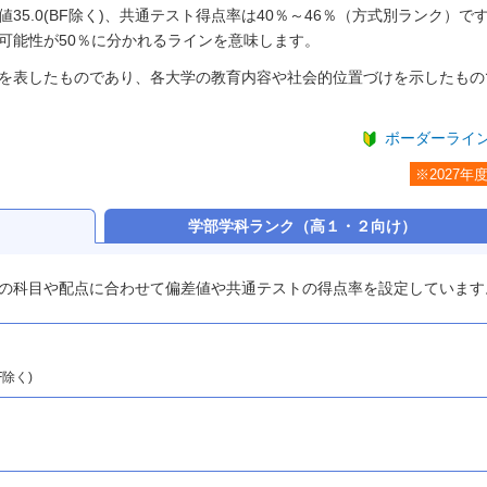
5.0(BF除く)、共通テスト得点率は40％～46％（方式別ランク）で
可能性が50％に分かれるラインを意味します。
を表したものであり、各大学の教育内容や社会的位置づけを示したもの
ボーダーライ
※2027年
）
学部学科ランク
（高１・２向け）
の科目や配点に合わせて偏差値や共通テストの得点率を設定しています
BF除く)