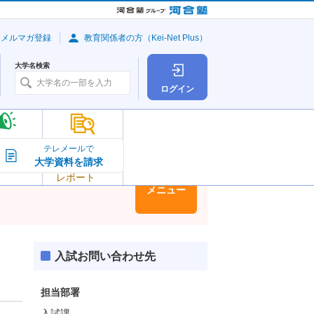
・メルマガ登録
教育関係者の方（Kei-Net Plus）
大学名検索
ログイン
大学の今
テレメールで
大学資料を請求
大学
トピック＆
レポート
大学情報
メニュー
入試お問い合わせ先
担当部署
入試課