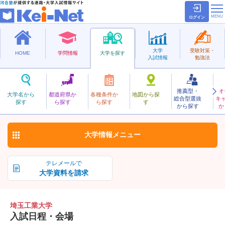
ログイン
大学
受験対策・
HOME
学問情報
大学を探す
入試情報
勉強法
推薦型・
オ
さいたまこうぎょう
大学名から
都道府県か
各種条件か
地図から探
総合型選抜
キ
埼玉工業大学
探す
ら探す
ら探す
す
私立
から探す
か
お気に入り
大学情報
メニュー
テレメールで
大学資料を請求
埼玉工業大学
入試日程・会場