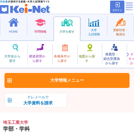
ログイン
大学
受験対策・
HOME
学問情報
大学を探す
入試情報
勉強法
推薦型・
オ
さいたまこうぎょう
大学名から
都道府県か
各種条件か
地図から探
総合型選抜
キ
埼玉工業大学
探す
ら探す
ら探す
す
私立
から探す
か
お気に入り
大学情報
メニュー
テレメールで
大学資料を請求
埼玉工業大学
学部・学科