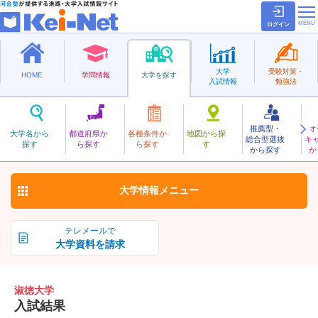
ログイン
大学
受験対策・
HOME
学問情報
大学を探す
入試情報
勉強法
推薦型・
オ
しゅくとく
大学名から
都道府県か
各種条件か
地図から探
総合型選抜
キ
淑徳大学
探す
ら探す
ら探す
す
私立
から探す
か
お気に入り
大学情報
メニュー
テレメールで
大学資料を請求
淑徳大学
入試結果