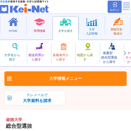
ログイン
大学
受験対策・
HOME
学問情報
大学を探す
入試情報
勉強法
推薦型・
オ
しゅくとく
大学名から
都道府県か
各種条件か
地図から探
総合型選抜
キ
淑徳大学
探す
ら探す
ら探す
す
私立
から探す
か
お気に入り
大学情報
メニュー
テレメールで
大学資料を請求
淑徳大学
総合型選抜