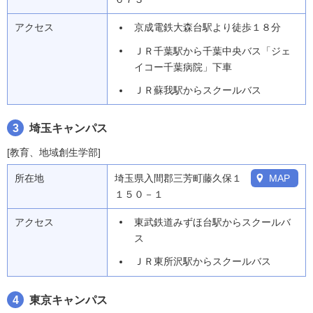
アクセス
京成電鉄大森台駅より徒歩１８分
ＪＲ千葉駅から千葉中央バス「ジェ
イコー千葉病院」下車
ＪＲ蘇我駅からスクールバス
3
埼玉キャンパス
[教育、地域創生学部]
所在地
埼玉県入間郡三芳町藤久保１
MAP
１５０－１
アクセス
東武鉄道みずほ台駅からスクールバ
ス
ＪＲ東所沢駅からスクールバス
4
東京キャンパス