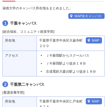
淑徳大学のキャンパス所在地をまとめました。
MAP全キャンパス
1
千葉キャンパス
[総合福祉、コミュニティ政策学部]
所在地
千葉県千葉市中央区大巌寺町
MAP
２００
アクセス
ＪＲ蘇我駅からスクールバス
ＪＲ蘇我駅より徒歩１８分
京成電鉄大森台駅より徒歩１８分
2
千葉第二キャンパス
[看護栄養学部]
所在地
千葉県千葉市中央区仁戸名町
MAP
６７３