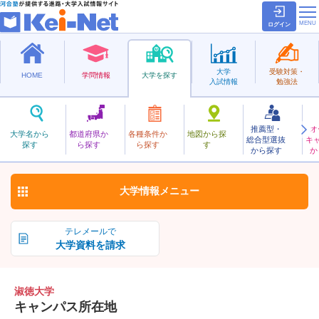
ログイン
大学
受験対策・
HOME
学問情報
大学を探す
入試情報
勉強法
推薦型・
オ
しゅくとく
大学名から
都道府県か
各種条件か
地図から探
総合型選抜
キ
淑徳大学
探す
ら探す
ら探す
す
私立
から探す
か
お気に入り
大学情報
メニュー
テレメールで
大学資料を請求
淑徳大学
キャンパス所在地