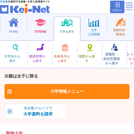
ログイン
大学
受験対策・
HOME
学問情報
大学を探す
入試情報
勉強法
推薦型・
オ
せいとく
大学名から
都道府県か
各種条件か
地図から探
総合型選抜
キ
聖徳大学
探す
ら探す
ら探す
す
私立
から探す
か
お気に入り
出願は女子に限る
大学情報
メニュー
河合塾グループで
大学資料を請求
聖徳大学