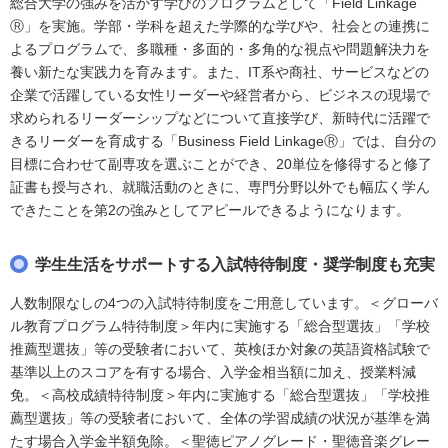
総合大学の強みを活かす学びのプログラムとして「Field Linkage
Ⓡ」を実施。学部・学科を超えた学際的な学びや、社会との連携に
よるプログラムで、多職種・多面的・多角的な視点や問題解決力を
養い新たな実践力を育みます。また、IT系や商社、サービスなどの
企業で活躍している女性リーダーや経営者から、ビジネスの現場で
求められるリーダーシップなどについて直接学び、新時代に活躍で
きるリーダーを育成する「Business Field LinkageⓇ」では、自分の
目標に合わせて副専攻を選ぶことができ、20単位を修得すると修了
証書も授与され、就職活動のときに、専門分野以外でも幅広く学ん
できたことを第2の強みとしてアピールできるようになります。
学生生活をサポートする入試特待制度・奨学制度も充実
人数制限なしの4つの入試特待制度をご用意しています。＜グローバ
ル教育プログラム特待制度＞年内に実施する「総合型選抜」「学校
推薦型選抜」等の受験者において、英検ほか対象の英語資格試験で
基準以上のスコアを有する場合、入学金相当額に加え、授業料減
免。＜高校成績特待制度＞年内に実施する「総合型選抜」「学校推
薦型選抜」等の受験者において、全体の学習成績の状況が基準を満
たす場合入学金半額免除。＜聖徳ピアノグレード・聖徳音楽グレー