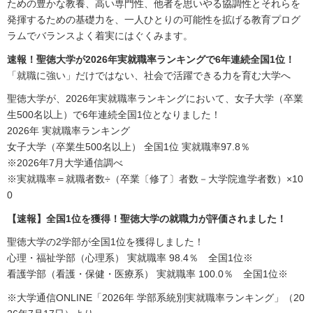
ための豊かな教養、高い専門性、他者を思いやる協調性とそれらを
発揮するための基礎力を、一人ひとりの可能性を拡げる教育プログ
ラムでバランスよく着実にはぐくみます。
速報！聖徳大学が2026年実就職率ランキングで6年連続全国1位！
「就職に強い」だけではない、社会で活躍できる力を育む大学へ
聖徳大学が、2026年実就職率ランキングにおいて、女子大学（卒業
生500名以上）で6年連続全国1位となりました！
2026年 実就職率ランキング
女子大学（卒業生500名以上） 全国1位 実就職率97.8％
※2026年7月大学通信調べ
※実就職率＝就職者数÷（卒業〔修了〕者数－大学院進学者数）×10
0
【速報】全国1位を獲得！聖徳大学の就職力が評価されました！
聖徳大学の2学部が全国1位を獲得しました！
心理・福祉学部（心理系） 実就職率 98.4％ 全国1位※
看護学部（看護・保健・医療系） 実就職率 100.0％ 全国1位※
※大学通信ONLINE「2026年 学部系統別実就職率ランキング」（20