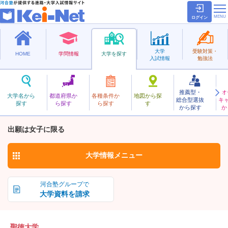
ログイン
大学
受験対策・
HOME
学問情報
大学を探す
入試情報
勉強法
推薦型・
オ
せいとく
大学名から
都道府県か
各種条件か
地図から探
総合型選抜
キ
聖徳大学
探す
ら探す
ら探す
す
私立
から探す
か
お気に入り
出願は女子に限る
大学情報
メニュー
河合塾グループで
大学資料を請求
聖徳大学