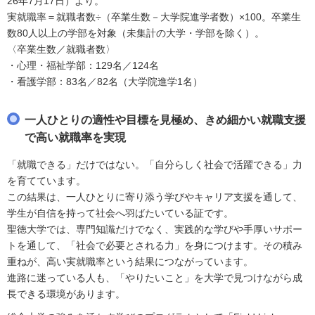
26年7月17日）より。
実就職率＝就職者数÷（卒業生数－大学院進学者数）×100。卒業生
数80人以上の学部を対象（未集計の大学・学部を除く）。
〈卒業生数／就職者数〉
・心理・福祉学部：129名／124名
・看護学部：83名／82名（大学院進学1名）
一人ひとりの適性や目標を見極め、きめ細かい就職支援
で高い就職率を実現
「就職できる」だけではない。「自分らしく社会で活躍できる」力
を育てています。
この結果は、一人ひとりに寄り添う学びやキャリア支援を通して、
学生が自信を持って社会へ羽ばたいている証です。
聖徳大学では、専門知識だけでなく、実践的な学びや手厚いサポー
トを通して、「社会で必要とされる力」を身につけます。その積み
重ねが、高い実就職率という結果につながっています。
進路に迷っている人も、「やりたいこと」を大学で見つけながら成
長できる環境があります。