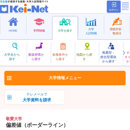
ログイン
大学
受験対策・
HOME
学問情報
大学を探す
入試情報
勉強法
推薦型・
オ
けいあい
大学名から
都道府県か
各種条件か
地図から探
総合型選抜
キ
敬愛大学
探す
ら探す
ら探す
す
私立
から探す
か
お気に入り
大学情報
メニュー
テレメールで
大学資料を請求
敬愛大学
偏差値（ボーダーライン）