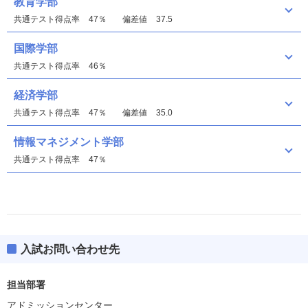
教育学部
共通テスト得点率
47％
偏差値
37.5
国際学部
共通テスト得点率
46％
経済学部
共通テスト得点率
47％
偏差値
35.0
情報マネジメント学部
共通テスト得点率
47％
入試お問い合わせ先
教育学部
偏差値
40.0
担当部署
アドミッションセンター