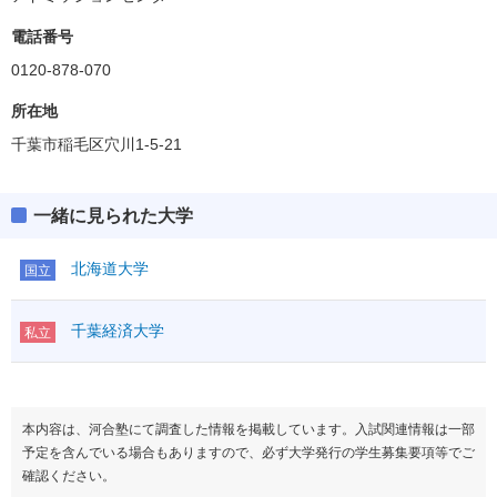
国際学部
電話番号
経済学部
0120-878-070
所在地
情報マネジメント学部
偏差値
35.0
千葉市稲毛区穴川1-5-21
一緒に見られた大学
北海道大学
国立
千葉経済大学
私立
本内容は、河合塾にて調査した情報を掲載しています。入試関連情報は一部
予定を含んでいる場合もありますので、必ず大学発行の学生募集要項等でご
確認ください。