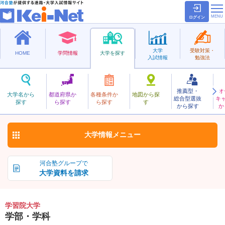
ログイン
大学
受験対策・
HOME
学問情報
大学を探す
入試情報
勉強法
推薦型・
オ
がくしゅういん
大学名から
都道府県か
各種条件か
地図から探
総合型選抜
キ
学習院大学
探す
ら探す
ら探す
す
私立
から探す
か
お気に入り
大学情報
メニュー
河合塾グループで
大学資料を請求
学習院大学
学部・学科