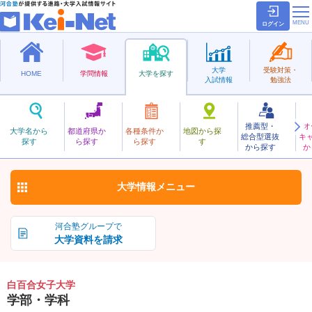
ログイン
大学
受験対策・
HOME
学問情報
大学を探す
入試情報
勉強法
推薦型・
オ
しらゆりじょし
大学名から
都道府県か
各種条件か
地図から探
総合型選抜
キ
白百合女子大学
探す
ら探す
ら探す
す
私立
から探す
か
お気に入り
大学情報
メニュー
河合塾グループで
大学資料を請求
白百合女子大学
学部・学科