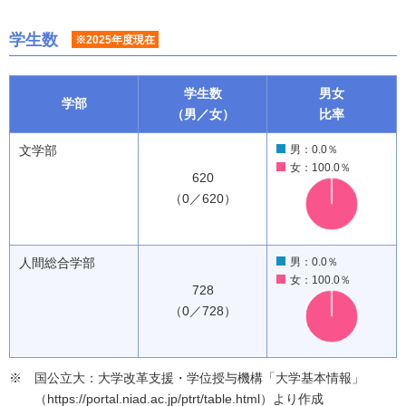
学生数
※2025年度現在
学生数
男女
学部
（男／女）
比率
文学部
男：0.0％
女：100.0％
620
（0／620）
人間総合学部
男：0.0％
女：100.0％
728
（0／728）
国公立大：大学改革支援・学位授与機構「大学基本情報」
（https://portal.niad.ac.jp/ptrt/table.html）より作成