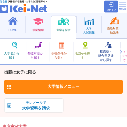
ログイン
大学
受験対策・
HOME
学問情報
大学を探す
入試情報
勉強法
推薦型・
オ
とうきょうかせい
大学名から
都道府県か
各種条件か
地図から探
総合型選抜
キ
東京家政大学
探す
ら探す
ら探す
す
私立
から探す
か
お気に入り
出願は女子に限る
大学情報
メニュー
テレメールで
大学資料を請求
東京家政大学