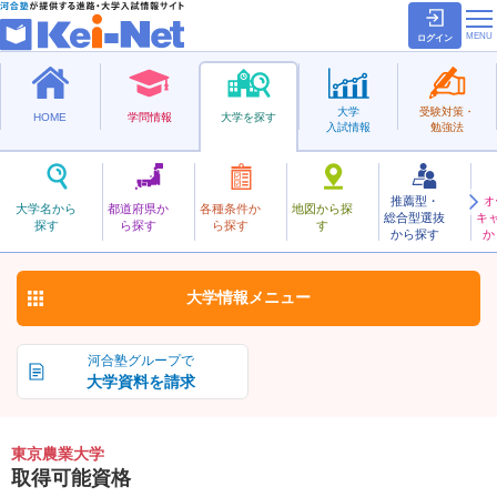
ログイン
大学
受験対策・
HOME
学問情報
大学を探す
入試情報
勉強法
推薦型・
オ
とうきょうのうぎょう
大学名から
都道府県か
各種条件か
地図から探
総合型選抜
キ
東京農業大学
探す
ら探す
ら探す
す
私立
から探す
か
お気に入り
大学情報
メニュー
河合塾グループで
大学資料を請求
東京農業大学
取得可能資格