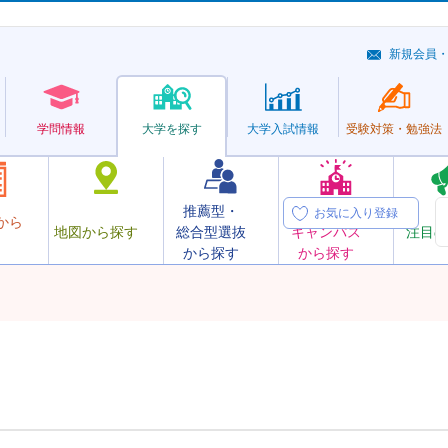
新規会員
学問情報
大学を探す
大学
入試情報
受験対策・
勉強法
推薦型・
オープン
お気に入り登録
から
地図から探す
総合型選抜
キャンパス
注目の
から探す
から探す