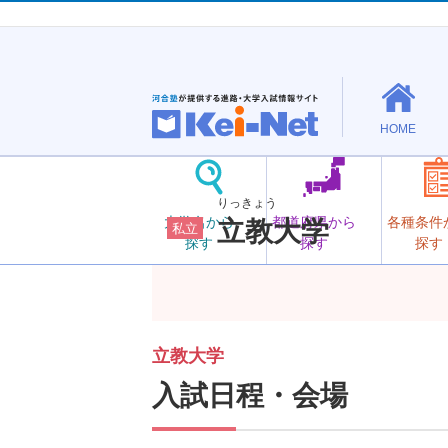
HOME
りっきょう
大学名から
都道府県から
各種条件
立教大学
私立
探す
探す
探す
立教大学
入試日程・会場