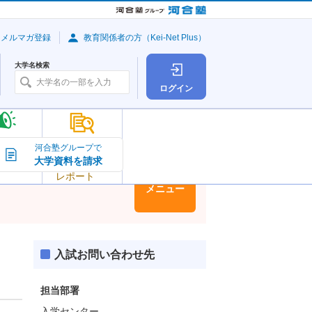
・メルマガ登録
教育関係者の方（Kei-Net Plus）
大学名検索
ログイン
大学の今
河合塾グループで
大学資料を請求
大学
トピック＆
レポート
大学情報
メニュー
入試お問い合わせ先
担当部署
入学センター