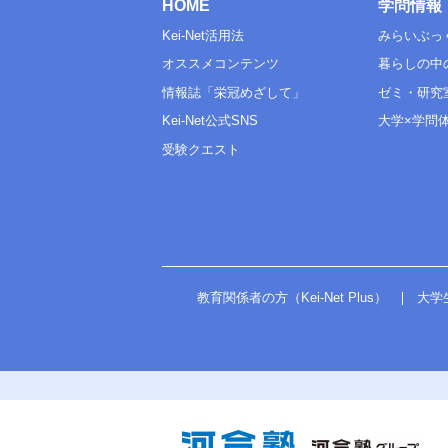
HOME
学問情報
Kei-Net活用法
みらいぶっ
オススメコンテンツ
暮らしの中
情報誌「栄冠めざして」
ゼミ・研究
Kei-Net公式SNS
大学×学問
受験クエスト
教育関係者の方（Kei-Net Plus）
大学