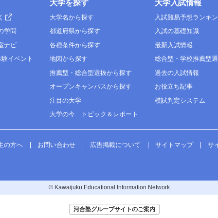
大学を探す
大学入試情報
く
大学名から探す
入試難易予想ランキ
の学問
都道府県から探す
入試の基礎知識
室ナビ
各種条件から探す
最新入試情報
体験イベント
地図から探す
総合型・学校推薦型
推薦型・総合型選抜から探す
過去の入試情報
オープンキャンパスから探す
お役立ち記事
注目の大学
模試判定システム
大学の今 トピック＆レポート
生の方へ
お問い合わせ
広告掲載について
サイトマップ
サ
© Kawaijuku Educational Information Network
河合塾グループサイトのご案内