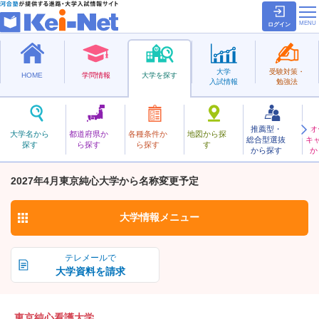
ログイン
大学
受験対策・
HOME
学問情報
大学を探す
入試情報
勉強法
推薦型・
オ
とうきょうじゅんしんかんご
大学名から
都道府県か
各種条件か
地図から探
総合型選抜
キ
東京純心看護大学
探す
ら探す
ら探す
す
私立
から探す
か
お気に入り
2027年4月東京純心大学から名称変更予定
大学情報
メニュー
テレメールで
大学資料を請求
東京純心看護大学