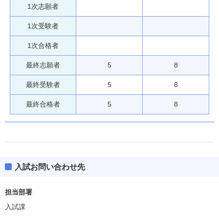
1次志願者
1次受験者
1次合格者
最終志願者
5
8
最終受験者
5
8
最終合格者
5
8
入試お問い合わせ先
担当部署
入試課