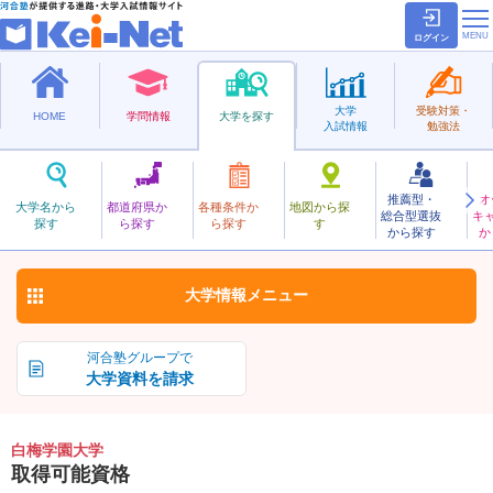
ログイン
大学
受験対策・
HOME
学問情報
大学を探す
入試情報
勉強法
推薦型・
オ
しらうめがくえん
大学名から
都道府県か
各種条件か
地図から探
総合型選抜
キ
白梅学園大学
探す
ら探す
ら探す
す
私立
から探す
か
お気に入り
大学情報
メニュー
河合塾グループで
大学資料を請求
白梅学園大学
取得可能資格