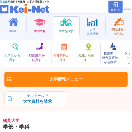
ログイン
大学
受験対策・
HOME
学問情報
大学を探す
入試情報
勉強法
推薦型・
オ
つるみ
大学名から
都道府県か
各種条件か
地図から探
総合型選抜
キ
鶴見大学
探す
ら探す
ら探す
す
私立
から探す
か
お気に入り
大学情報
メニュー
テレメールで
大学資料を請求
鶴見大学
学部・学科