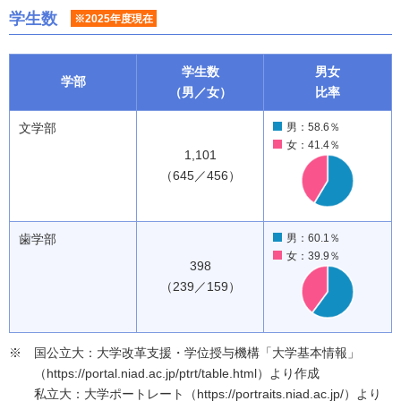
学生数
※2025年度現在
学生数
男女
学部
（男／女）
比率
文学部
男：58.6％
女：41.4％
1,101
（645／456）
歯学部
男：60.1％
女：39.9％
398
（239／159）
国公立大：大学改革支援・学位授与機構「大学基本情報」
（https://portal.niad.ac.jp/ptrt/table.html）より作成
私立大：大学ポートレート（https://portraits.niad.ac.jp/）より