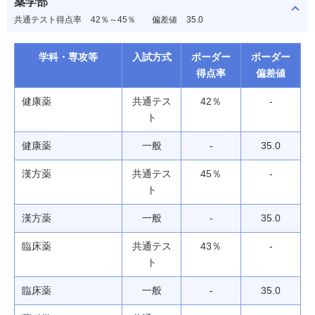
薬学部
共通テスト得点率
42％～45％
偏差値
35.0
学科・専攻等
入試方式
ボーダー
ボーダー
得点率
偏差値
健康薬
共通テス
42％
-
ト
健康薬
一般
-
35.0
漢方薬
共通テス
45％
-
ト
漢方薬
一般
-
35.0
臨床薬
共通テス
43％
-
ト
臨床薬
一般
-
35.0