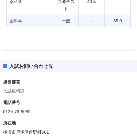
薬科学
共通テス
43％
-
ト
薬科学
一般
-
35.0
入試お問い合わせ先
薬学部
偏差値
35.0～37.5(BF除く)
担当部署
入試広報課
学科・専攻等
ボーダー偏差値
電話番号
健康薬
35.0
0120-76-8089
漢方薬
BF
所在地
横浜市戸塚区俣野町601
臨床薬
35.0