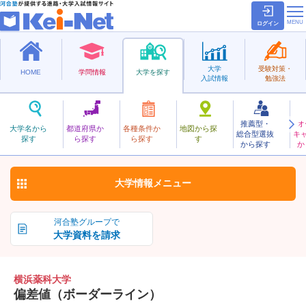
ログイン
大学
受験対策・
HOME
学問情報
大学を探す
入試情報
勉強法
推薦型・
オ
よこはまやっか
大学名から
都道府県か
各種条件か
地図から探
総合型選抜
キ
横浜薬科大学
探す
ら探す
ら探す
す
私立
から探す
か
お気に入り
大学情報
メニュー
河合塾グループで
大学資料を請求
横浜薬科大学
偏差値（ボーダーライン）