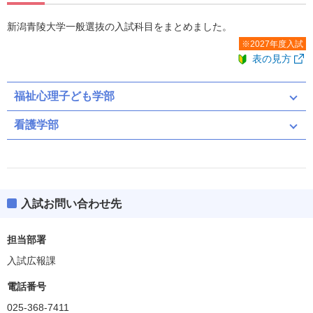
新潟青陵大学一般選抜の入試科目をまとめました。
※2027年度入試
表の見方
福祉心理子ども学部
看護学部
共通テスト
一般
入試お問い合わせ先
共通テスト（募集人員：10）
担当部署
入試広報課
共通テスト
電話番号
共通テスト
025-368-7411