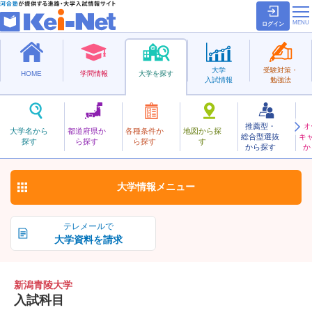
ログイン
大学
受験対策・
HOME
学問情報
大学を探す
入試情報
勉強法
推薦型・
オ
にいがたせいりょう
大学名から
都道府県か
各種条件か
地図から探
総合型選抜
キ
新潟青陵大学
探す
ら探す
ら探す
す
私立
から探す
か
お気に入り
大学情報
メニュー
テレメールで
大学資料を請求
新潟青陵大学
入試科目