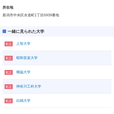
ボーダー得点
所在地
195(65%)
英資出願要件
(得点率)
新潟市中央区水道町1丁目5939番地
教科・科目数
3－3
「●」:必須、「○」:教科内選択、「◇」:他教科との選択
「●1」「○1」「◇1」：はセットで1科目扱い
一緒に見られた大学
満点
300
英語資格・検定試験
上智大学
私立
R
◇1
50
英語
外国
L
◇1
50
（100）
語
昭和音楽大学
私立
その他
IA
◇
①
I
獨協大学
数学
（100）
私立
②
ⅡBC
◇
科目数
＊1
国語
●
神奈川工科大学
私立
国語
100
範囲
現
物理基礎
◇1
白鷗大学
私立
化学基礎
◇1
理科基礎
生物基礎
◇1
地学基礎
◇1
（100）