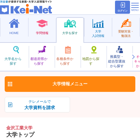
ログイン
大学
受験対策・
HOME
学問情報
大学を探す
入試情報
勉強法
推薦型・
オ
かなざわこうぎょう
大学名から
都道府県か
各種条件か
地図から探
総合型選抜
キ
金沢工業大学
探す
ら探す
ら探す
す
私立
から探す
か
お気に入り
大学情報
メニュー
テレメールで
大学資料を請求
金沢工業大学
大学トップ