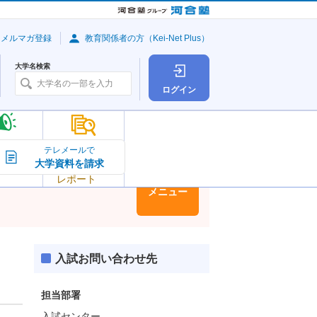
・メルマガ登録
教育関係者の方（Kei-Net Plus）
大学名検索
ログイン
大学の今
テレメールで
大学資料を請求
大学
トピック＆
レポート
大学情報
メニュー
入試お問い合わせ先
担当部署
入試センター