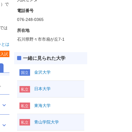
ク）で
電話番号
076-248-0365
では
所在地
石川県野々市市扇が丘7-1
ンとは
度入試
一緒に見られた大学
金沢大学
国立
。
日本大学
私立
東海大学
私立
青山学院大学
私立