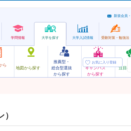
新規会員
学問情報
大学を探す
大学
入試情報
受験対策・
勉強法
推薦型・
オープン
お気に入り登録
から
地図から探す
総合型選抜
キャンパス
注目の
から探す
から探す
ン）