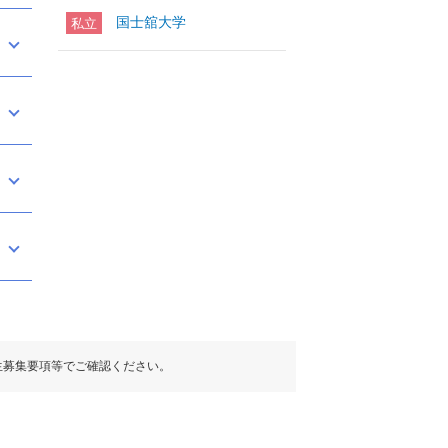
国士舘大学
私立
生募集要項等でご確認ください。