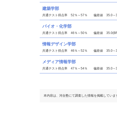
建築学部
共通テスト得点率
52％～57％
偏差値
35.0～3
バイオ・化学部
共通テスト得点率
46％～50％
偏差値
35.0(
情報デザイン学部
共通テスト得点率
46％～52％
偏差値
35.0～
メディア情報学部
共通テスト得点率
47％～54％
偏差値
35.0～3
本内容は、河合塾にて調査した情報を掲載していま
工学部
偏差値
37.5～40.0