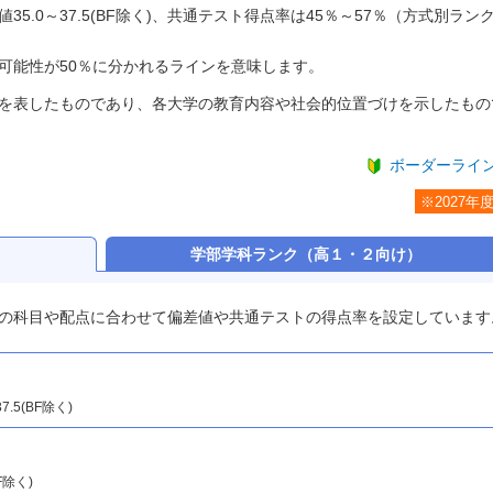
.0～37.5(BF除く)、共通テスト得点率は45％～57％（方式別ラン
可能性が50％に分かれるラインを意味します。
を表したものであり、各大学の教育内容や社会的位置づけを示したもの
ボーダーライ
※2027年
）
学部学科ランク
（高１・２向け）
の科目や配点に合わせて偏差値や共通テストの得点率を設定しています
37.5(BF除く)
BF除く)