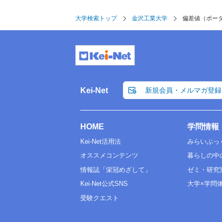
情報理工学部
大学検索トップ
偏差値
37.5
金沢工業大学
偏差値（ボー
建築学部
偏差値
37.5～40.0
バイオ・化学部
偏差値
37.5
Kei-Net
新規会員・メルマガ登録
情報デザイン学部
偏差値
37.5～40.0
HOME
学問情報
メディア情報学部
Kei-Net活用法
みらいぶっ
偏差値
37.5(BF除く)
オススメコンテンツ
暮らしの中
情報誌「栄冠めざして」
ゼミ・研究
Kei-Net公式SNS
大学×学問
受験クエスト