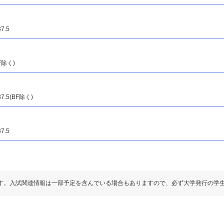
7.5
BF除く)
37.5(BF除く)
7.5
す。入試関連情報は一部予定を含んでいる場合もありますので、必ず大学発行の学