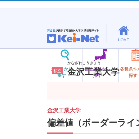
HOME
かなざわこうぎょう
大学名から
都道府県から
各種条件
金沢工業大学
私立
探す
探す
探す
金沢工業大学
偏差値（ボーダーライ