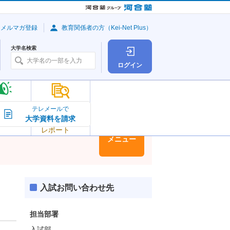
・メルマガ登録
教育関係者の方（Kei-Net Plus）
大学名検索
ログイン
大学の今
テレメールで
大学資料を請求
大学
トピック＆
レポート
大学情報
メニュー
入試お問い合わせ先
担当部署
入試部