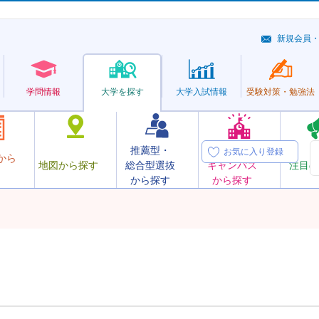
新規会員
学問情報
大学を探す
大学
入試情報
受験対策・
勉強法
推薦型・
オープン
お気に入り登録
から
地図から探す
総合型選抜
キャンパス
注目の
から探す
から探す