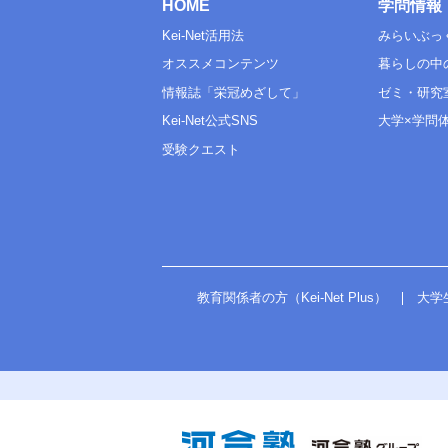
HOME
学問情報
Kei-Net活用法
みらいぶっ
オススメコンテンツ
暮らしの中
情報誌「栄冠めざして」
ゼミ・研究
Kei-Net公式SNS
大学×学問
受験クエスト
教育関係者の方（Kei-Net Plus）
大学