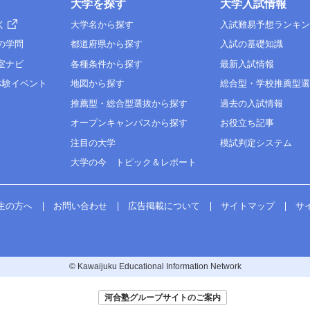
大学を探す
大学入試情報
く
大学名から探す
入試難易予想ランキ
の学問
都道府県から探す
入試の基礎知識
室ナビ
各種条件から探す
最新入試情報
体験イベント
地図から探す
総合型・学校推薦型
推薦型・総合型選抜から探す
過去の入試情報
オープンキャンパスから探す
お役立ち記事
注目の大学
模試判定システム
大学の今 トピック＆レポート
生の方へ
お問い合わせ
広告掲載について
サイトマップ
サ
© Kawaijuku Educational Information Network
河合塾グループサイトのご案内