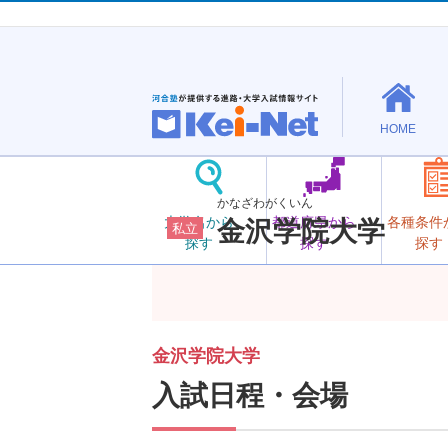
HOME
かなざわがくいん
大学名から
都道府県から
各種条件
金沢学院大学
私立
探す
探す
探す
金沢学院大学
入試日程・会場