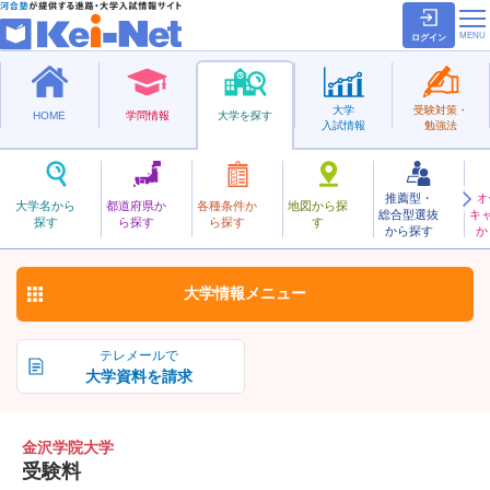
ログイン
大学
受験対策・
HOME
学問情報
大学を探す
入試情報
勉強法
推薦型・
オ
かなざわがくいん
大学名から
都道府県か
各種条件か
地図から探
総合型選抜
キ
金沢学院大学
探す
ら探す
ら探す
す
私立
から探す
か
お気に入り
大学情報
メニュー
テレメールで
大学資料を請求
金沢学院大学
受験料