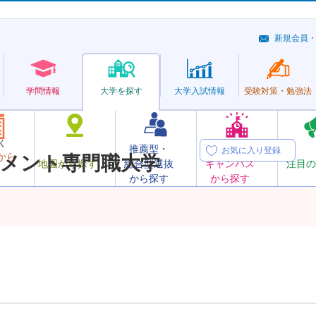
新規会員
学問情報
大学を探す
大学
入試情報
受験対策・
勉強法
く
推薦型・
オープン
お気に入り登録
から
メント専門職大学
地図から探す
総合型選抜
キャンパス
注目の
から探す
から探す