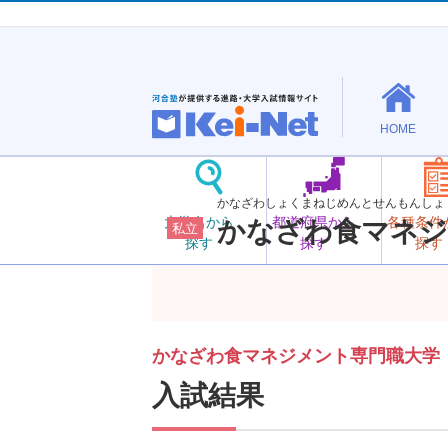
HOME
かなざわしょくまねじめんとせんもんしょ
大学名から
都道府県から
各種条件
かなざわ食マネジ
私立
探す
探す
探す
かなざわ食マネジメント専門職大学
入試結果