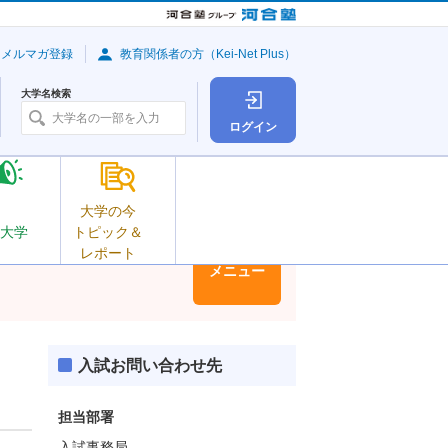
・メルマガ登録
教育関係者の方（Kei-Net Plus）
大学名検索
ログイン
大学の今
大学
トピック＆
レポート
大学情報
メニュー
入試お問い合わせ先
担当部署
入試事務局