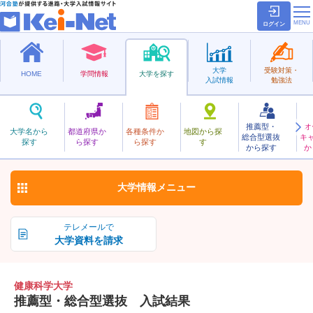
ログイン
大学
受験対策・
HOME
学問情報
大学を探す
入試情報
勉強法
推薦型・
オ
けんこうかがく
大学名から
都道府県か
各種条件か
地図から探
総合型選抜
キ
健康科学大学
探す
ら探す
ら探す
す
私立
から探す
か
お気に入り
大学情報
メニュー
テレメールで
大学資料を請求
健康科学大学
推薦型・総合型選抜 入試結果