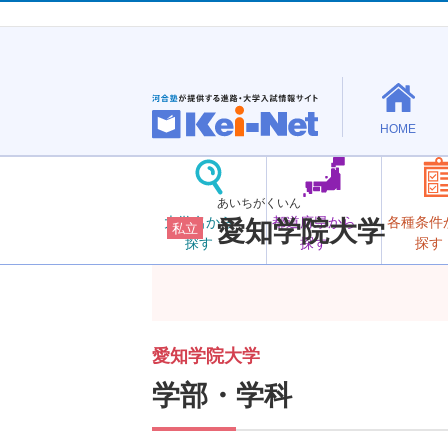
HOME
あいちがくいん
大学名から
都道府県から
各種条件
愛知学院大学
私立
探す
探す
探す
愛知学院大学
学部・学科