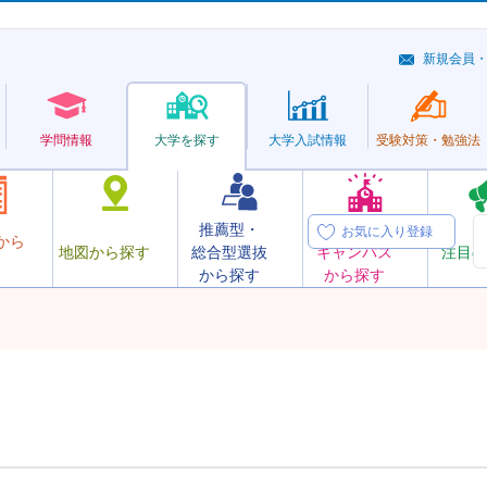
新規会員
学問情報
大学を探す
大学
入試情報
受験対策・
勉強法
推薦型・
オープン
お気に入り登録
から
地図から探す
総合型選抜
キャンパス
注目の
から探す
から探す