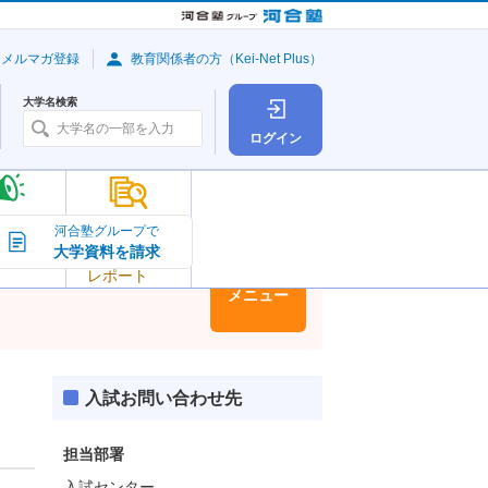
・メルマガ登録
教育関係者の方（Kei-Net Plus）
大学名検索
ログイン
大学の今
河合塾グループで
大学資料を請求
大学
トピック＆
レポート
大学情報
メニュー
入試お問い合わせ先
担当部署
入試センター