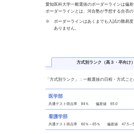
愛知医科大学一般選抜のボーダーラインは偏差値4
ボーダーラインとは、河合塾が予想する合否の
ボーダーラインはあくまでも入試の難易度
ありません。
方式別ランク
（高３・卒向け
「方式別ランク」：一般選抜の日程・方式ごと
医学部
共通テスト得点率
84％
偏差値
65.0
看護学部
共通テスト得点率
60％～65％
偏差値
47.5～5