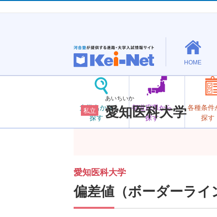
HOME
あいちいか
大学名から
都道府県から
各種条件
愛知医科大学
私立
探す
探す
探す
愛知医科大学
偏差値（ボーダーライ