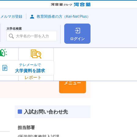
・メルマガ登録
教育関係者の方（Kei-Net Plus）
大学名検索
ログイン
大学の今
テレメールで
大学資料を請求
大学
トピック＆
レポート
大学情報
メニュー
入試お問い合わせ先
担当部署
(医学部)事務部入試課