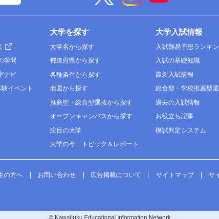
大学を探す
大学入試情報
く
大学名から探す
入試難易予想ランキ
の学問
都道府県から探す
入試の基礎知識
室ナビ
各種条件から探す
最新入試情報
体験イベント
地図から探す
総合型・学校推薦型
推薦型・総合型選抜から探す
過去の入試情報
オープンキャンパスから探す
お役立ち記事
注目の大学
模試判定システム
大学の今 トピック＆レポート
生の方へ
お問い合わせ
広告掲載について
サイトマップ
サ
© Kawaijuku Educational Information Network