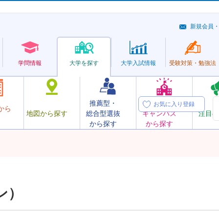
新規会員
学問情報
大学を探す
大学
入試情報
受験対策・
勉強法
推薦型・
オープン
お気に入り登録
から
地図から探す
総合型選抜
キャンパス
注目の
から探す
から探す
ン）