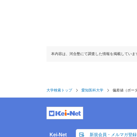
医学部
偏差値
65.0
看護学部
本内容は、河合塾にて調査した情報を掲載していま
偏差値
45.0
大学検索トップ
愛知医科大学
偏差値（ボー
Kei-Net
新規会員・メルマガ登録