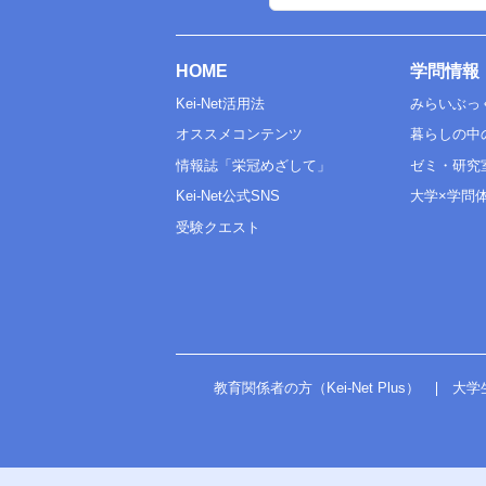
HOME
学問情報
Kei-Net活用法
みらいぶっ
オススメコンテンツ
暮らしの中
情報誌「栄冠めざして」
ゼミ・研究
Kei-Net公式SNS
大学×学問
受験クエスト
教育関係者の方（Kei-Net Plus）
大学