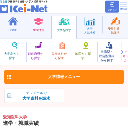
ログイン
大学
受験対策・
HOME
学問情報
大学を探す
入試情報
勉強法
推薦型・
オ
あいちいか
大学名から
都道府県か
各種条件か
地図から探
総合型選抜
キ
愛知医科大学
探す
ら探す
ら探す
す
私立
から探す
か
お気に入り
大学情報
メニュー
テレメールで
大学資料を請求
愛知医科大学
進学・就職実績