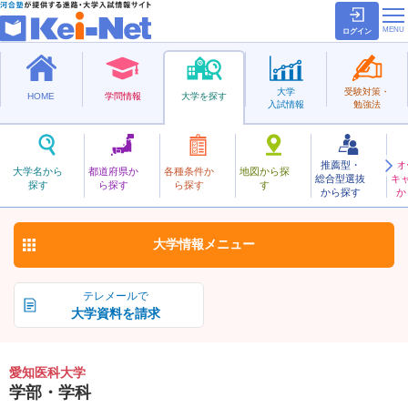
ログイン
大学
受験対策・
HOME
学問情報
大学を探す
入試情報
勉強法
推薦型・
オ
あいちいか
大学名から
都道府県か
各種条件か
地図から探
総合型選抜
キ
愛知医科大学
探す
ら探す
ら探す
す
私立
から探す
か
お気に入り
大学情報
メニュー
テレメールで
大学資料を請求
愛知医科大学
学部・学科