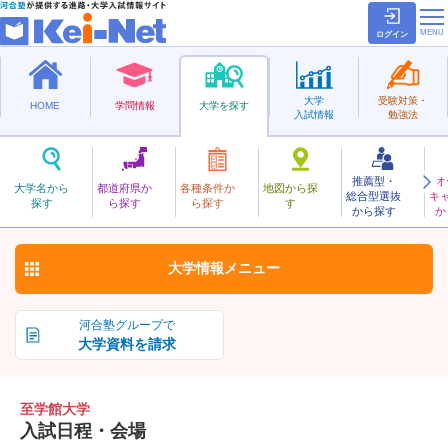
ログイン
大学
受験対策・
HOME
学問情報
大学を探す
入試情報
勉強法
推薦型・
オ
しがっかん
大学名から
都道府県か
各種条件か
地図から探
総合型選抜
キ
至学館大学
探す
ら探す
ら探す
す
私立
から探す
か
お気に入り
大学情報
メニュー
河合塾グループで
大学資料を請求
至学館大学
入試日程・会場