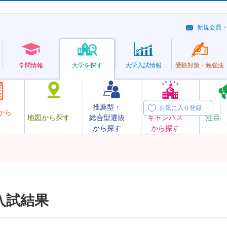
新規会員
学問情報
大学を探す
大学
入試情報
受験対策・
勉強法
推薦型・
オープン
お気に入り登録
から
地図から探す
総合型選抜
キャンパス
注目の
から探す
から探す
入試結果