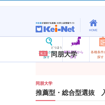
HOME
どうほう
大学名から
都道府県から
各種条件
同朋大学
私立
探す
探す
探す
同朋大学
推薦型・総合型選抜 