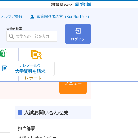
・メルマガ登録
教育関係者の方（Kei-Net Plus）
大学名検索
ログイン
大学の今
テレメールで
大学資料を請求
大学
トピック＆
レポート
大学情報
メニュー
入試お問い合わせ先
担当部署
入試・広報センター