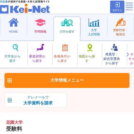
ログイン
大学
受験対策・
HOME
学問情報
大学を探す
入試情報
勉強法
推薦型・
オ
はなぞの
大学名から
都道府県か
各種条件か
地図から探
総合型選抜
キ
花園大学
探す
ら探す
ら探す
す
私立
から探す
か
お気に入り
大学情報
メニュー
テレメールで
大学資料を請求
花園大学
受験料