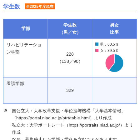
学生数
※2025年度現在
学生数
男女
学部
（男／女）
比率
リハビリテーショ
男：60.5％
女：39.5％
ン学部
228
（138／90）
看護学部
329
国公立大：大学改革支援・学位授与機構「大学基本情報」
（https://portal.niad.ac.jp/ptrt/table.html）より作成
私立大：大学ポートレート（https://portraits.niad.ac.jp/）より
作成
なお、募集停止した学部・学科を含むことがあります。