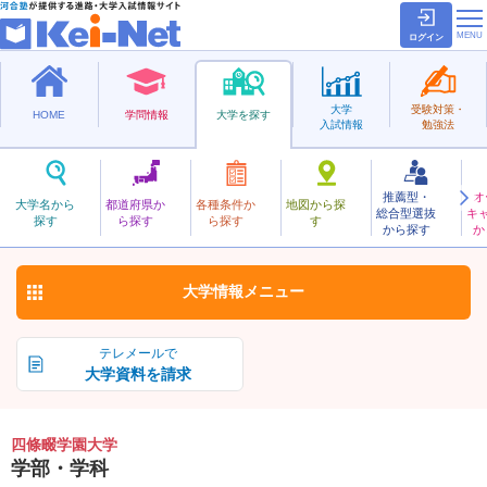
ログイン
大学
受験対策・
HOME
学問情報
大学を探す
入試情報
勉強法
推薦型・
オ
しじょうなわてがくえん
大学名から
都道府県か
各種条件か
地図から探
総合型選抜
キ
四條畷学園大学
探す
ら探す
ら探す
す
私立
から探す
か
お気に入り
大学情報
メニュー
テレメールで
大学資料を請求
四條畷学園大学
学部・学科