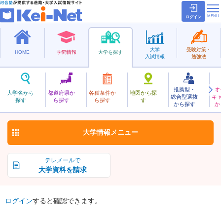
ログイン
大学
受験対策・
HOME
学問情報
大学を探す
入試情報
勉強法
推薦型・
オ
しじょうなわてがくえん
大学名から
都道府県か
各種条件か
地図から探
総合型選抜
キ
四條畷学園大学
探す
ら探す
ら探す
す
私立
から探す
か
お気に入り
大学情報
メニュー
テレメールで
大学資料を請求
ログイン
すると確認できます。