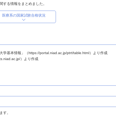
関する情報をまとめました。
医療系の国家試験合格状況
ttps://portal.niad.ac.jp/ptrt/table.html）より作成
.niad.ac.jp/）より作成
ます。