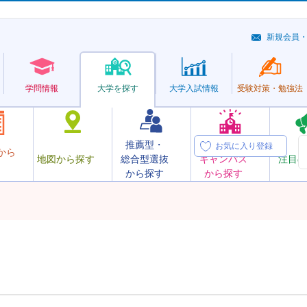
新規会員
学問情報
大学を探す
大学
入試情報
受験対策・
勉強法
推薦型・
オープン
お気に入り登録
から
地図から探す
総合型選抜
キャンパス
注目の
から探す
から探す