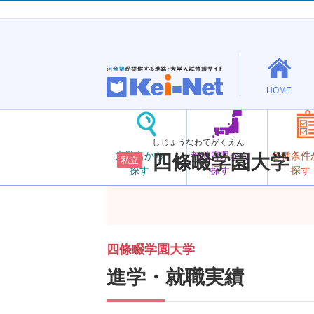
HOME
しじょうなわてがくえん
大学名から
都道府県から
各種条件
四條畷学園大学
私立
探す
探す
探す
四條畷学園大学
進学・就職実績