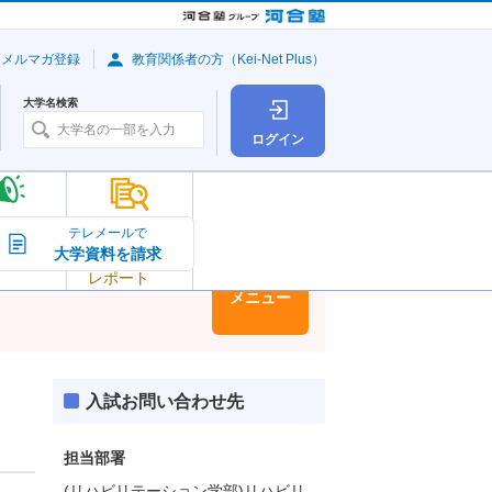
・メルマガ登録
教育関係者の方（Kei-Net Plus）
大学名検索
ログイン
大学の今
テレメールで
大学資料を請求
大学
トピック＆
レポート
大学情報
メニュー
入試お問い合わせ先
担当部署
(リハビリテーション学部)リハビリ