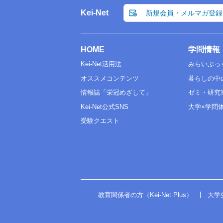
Kei-Net
新規会員・メルマガ登録
HOME
学問情報
Kei-Net活用法
みらいぶっ
オススメコンテンツ
暮らしの中
情報誌「栄冠めざして」
ゼミ・研究
Kei-Net公式SNS
大学×学問
受験クエスト
教育関係者の方（Kei-Net Plus）
大学