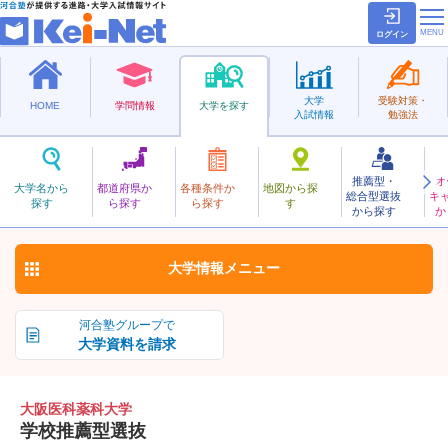
ログイン
大学
受験対策・
HOME
学問情報
大学を探す
入試情報
勉強法
推薦型・
オ
おおさかいかやっか
大学名から
都道府県か
各種条件か
地図から探
総合型選抜
キ
大阪医科薬科大学
探す
ら探す
ら探す
す
私立
から探す
か
お気に入り
大学情報
メニュー
河合塾グループで
大学資料を請求
大阪医科薬科大学
学校推薦型選抜