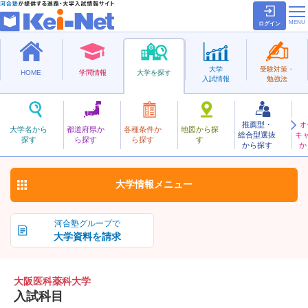
ログイン
大学
受験対策・
HOME
学問情報
大学を探す
入試情報
勉強法
推薦型・
オ
おおさかいかやっか
大学名から
都道府県か
各種条件か
地図から探
総合型選抜
キ
大阪医科薬科大学
探す
ら探す
ら探す
す
私立
から探す
か
お気に入り
大学情報
メニュー
河合塾グループで
大学資料を請求
大阪医科薬科大学
入試科目