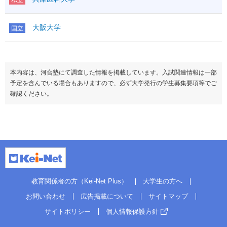
物理基礎
生物基礎
生物
○
化学基礎
地学基礎
理科基礎
地学
生物基礎
理科
物理
○
200
大阪大学
国立
科目数
2
地学基礎
化学
○
地理
理科
物理
生物
○
日本史
化学
地学
世界史
地
生物
科目数
1
歴・
地歴公共
本内容は、河合塾にて調査した情報を掲載しています。入試関連情報は一部
地学
地理
公民
倫理
予定を含んでいる場合もありますので、必ず大学発行の学生募集要項等でご
科目数
日本史
政治経済
確認ください。
地理
世界史
地
科目数
日本史
歴・
地歴公共
情報Ⅰ
公民
世界史
地
倫理
備考
共通テストの成績で第１次選考を行う
歴・
地歴公共
政治経済
公民
倫理
科目数
この方式のTOPに戻る
政治経済
情報Ⅰ
ボーダー
科目数
備考
英資出願要件
偏差値
情報Ⅰ
一般（募集人員：79）
教育関係者の方（Kei-Net Plus）
大学生の方へ
備考
共通テストの成績で第１次選考を行う
この方式のTOPに戻る
お問い合わせ
広告掲載について
サイトマップ
二次・個別学力検査
この方式のTOPに戻る
満点
－
５教科７科目－共テ（募集人員：推5）
サイトポリシー
個人情報保護方針
ボーダー
英語資格・検定試験
英資出願要件
偏差値