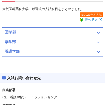
大阪医科薬科大学一般選抜の入試科目をまとめました。
※2027年度入試
表の見方
医学部
薬学部
看護学部
共通テスト
一般
大阪府地域枠
３教科４科目－共テ
５教科７科目－共テ
Ａ
共通テスト（募集人員：10）
Ｂ２科目
Ｂ３科目
共通テスト
３科目
２科目
外部試験３科目
入試お問い合わせ先
共通テスト
二次・個別学力検査
外部試験２科目
３教科４科目－共テ（募集人員：推5）
担当部署
共通テスト（募集人員：8）
共通テスト
共通テスト
(医・看護学部)アドミッションセンター
ボーダー得点
609(87%)
英資出願要件