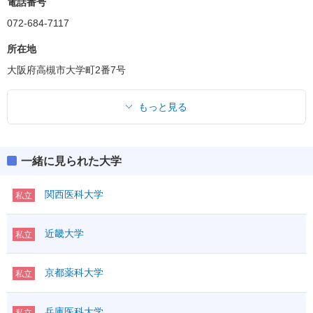
電話番号
共通テスト
二次・個別学力検査
(得点率)
共通テスト
教科・科目数
4－6
072-684-7117
「●」:必須、「○」:教科内選択、「◇」:他教科との選択
共通テスト
ボーダー得点
「●1」「○1」「◇1」：はセットで1科目扱い
所在地
396(66%)
英資出願要件
(得点率)
大阪府高槻市大学町2番7号
教科・科目数
ボーダー得点
3－4
満点
700
177(59%)
英資出願要件
(得点率)
「●」:必須、「○」:教科内選択、「◇」:他教科との選択
英語資格・検定試験
教科・科目数
3－3
「●1」「○1」「◇1」：はセットで1科目扱い
R
●
160
もっと見る
英語
外国
「●」:必須、「○」:教科内選択、「◇」:他教科との選択
L
●
40
200
満点
600
語
「●1」「○1」「◇1」：はセットで1科目扱い
その他
英語資格・検定試験
IA
●
満点
300
R
●
100
①
一緒に見られた大学
英語
外国
I
英語資格・検定試験
L
●
100
200
数学
200
語
②
ⅡBC
●
R
●
その他
英語
外国
科目数
2
関西医科大学
私立
L
100
IA
●
語
①
国語
●
その他
I
国語
100
数学
200
範囲
現
IA
○
②
ⅡBC
●
近畿大学
私立
①
物理基礎
I
○
科目数
2
数学
100
化学基礎
②
ⅡBC
○
国語
理科基礎
国語
生物基礎
京都薬科大学
科目数
1
範囲
私立
地学基礎
国語
●
物理基礎
国語
100
理科
物理
○
200
範囲
化学基礎
理科基礎
化学
○
兵庫医科大学
私立