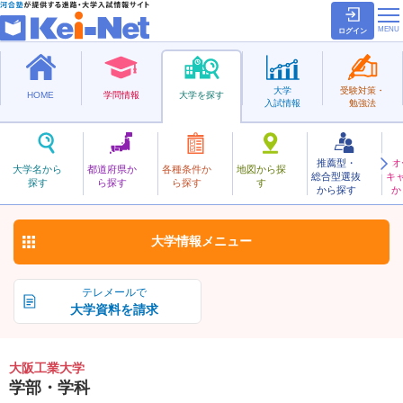
ログイン
大学
受験対策・
HOME
学問情報
大学を探す
入試情報
勉強法
推薦型・
オ
おおさかこうぎょう
大学名から
都道府県か
各種条件か
地図から探
総合型選抜
キ
大阪工業大学
探す
ら探す
ら探す
す
私立
から探す
か
お気に入り
大学情報
メニュー
テレメールで
大学資料を請求
大阪工業大学
学部・学科