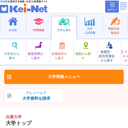
ログイン
大学
受験対策・
HOME
学問情報
大学を探す
入試情報
勉強法
推薦型・
オ
ひょうご
大学名から
都道府県か
各種条件か
地図から探
総合型選抜
キ
兵庫大学
探す
ら探す
ら探す
す
私立
から探す
か
お気に入り
大学情報
メニュー
テレメールで
大学資料を請求
兵庫大学
大学トップ