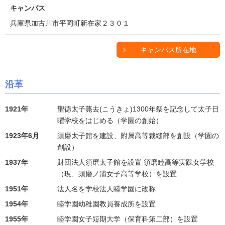
キャンパス
兵庫県加古川市平岡町新在家２３０１
キャンパス所在地
沿革
1921年
聖徳太子薨去(こうきょ)1300年祭を記念して太子日
曜学校をはじめる（学園の創始）
1923年6月
須磨太子館を建設、附属高等裁縫部を創設（学園の
創設）
1937年
財団法人須磨太子館を設置 須磨睦高等実践女学校
（現、須磨ノ浦女子高等学校）を設置
1951年
法人名を学校法人睦学園に改称
1954年
睦学園幼稚園教員養成所を設置
1955年
睦学園女子短期大学（保育科第二部）を設置