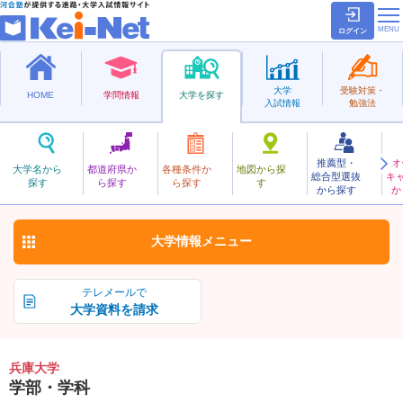
ログイン
大学
受験対策・
HOME
学問情報
大学を探す
入試情報
勉強法
推薦型・
オ
ひょうご
大学名から
都道府県か
各種条件か
地図から探
総合型選抜
キ
兵庫大学
探す
ら探す
ら探す
す
私立
から探す
か
お気に入り
大学情報
メニュー
テレメールで
大学資料を請求
兵庫大学
学部・学科