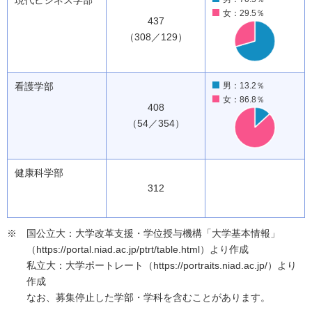
現代ビジネス学部
女：29.5％
437
（308／129）
看護学部
男：13.2％
女：86.8％
408
（54／354）
健康科学部
312
国公立大：大学改革支援・学位授与機構「大学基本情報」
（https://portal.niad.ac.jp/ptrt/table.html）より作成
私立大：大学ポートレート（https://portraits.niad.ac.jp/）より
作成
なお、募集停止した学部・学科を含むことがあります。