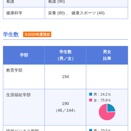
看護
看護 (90)
健康科学
栄養 (80) 、 健康スポーツ (40)
学生数
※2025年度現在
学生数
男女
学部
（男／女）
比率
教育学部
194
生涯福祉学部
男：24.2％
女：75.8％
190
（46／144）
男：70.5％