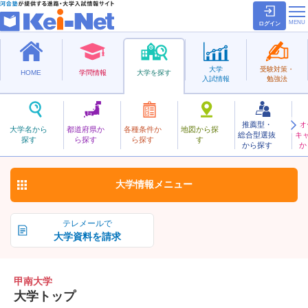
ログイン
大学
受験対策・
HOME
学問情報
大学を探す
入試情報
勉強法
推薦型・
オ
こうなん
大学名から
都道府県か
各種条件か
地図から探
総合型選抜
キ
甲南大学
探す
ら探す
ら探す
す
私立
から探す
か
お気に入り
大学情報
メニュー
テレメールで
大学資料を請求
甲南大学
大学トップ