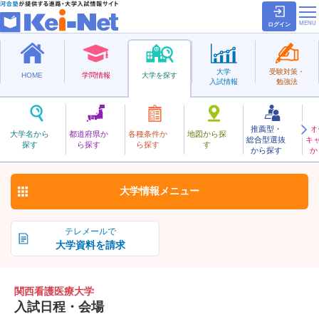
ログイン
大学
受験対策・
HOME
学問情報
大学を探す
入試情報
勉強法
推薦型・
オ
かんさいかんごいりょう
大学名から
都道府県か
各種条件か
地図から探
総合型選抜
キ
関西看護医療大学
探す
ら探す
ら探す
す
私立
から探す
か
お気に入り
大学情報
メニュー
テレメールで
大学資料を請求
関西看護医療大学
入試日程・会場