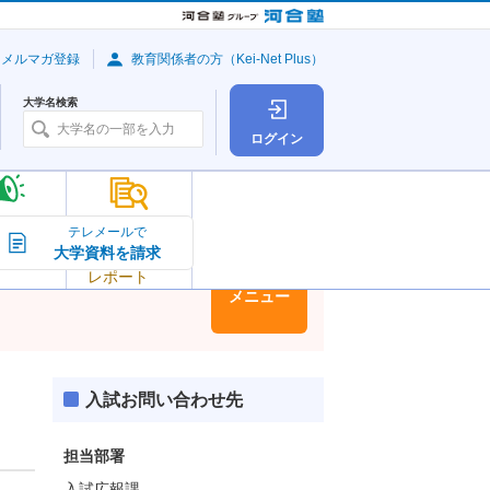
・メルマガ登録
教育関係者の方（Kei-Net Plus）
大学名検索
ログイン
大学の今
テレメールで
大学資料を請求
大学
トピック＆
レポート
大学情報
メニュー
入試お問い合わせ先
担当部署
入試広報課