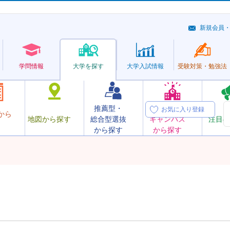
新規会員
学問情報
大学を探す
大学
入試情報
受験対策・
勉強法
推薦型・
オープン
お気に入り登録
から
地図から探す
総合型選抜
キャンパス
注目の
から探す
から探す