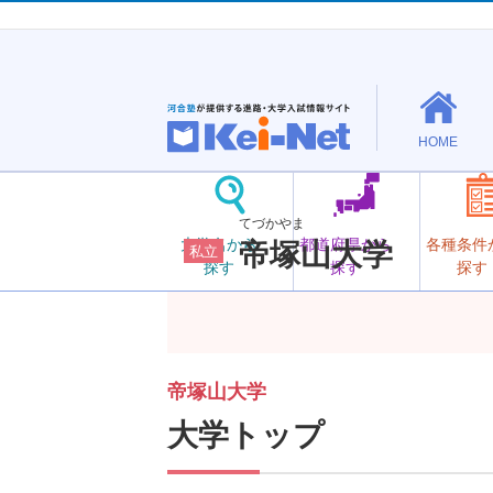
HOME
てづかやま
大学名から
都道府県から
各種条件
帝塚山大学
私立
探す
探す
探す
帝塚山大学
大学トップ