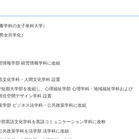
教養学科の女子単科大学）
学男女共学化）
営情報学部 経営情報学科に改組
語文化学科・人間文化学科 設置
び短期大学部を改組し、心理福祉学部 心理学科・地域福祉学科および
居住空間デザイン学科 設置
策学部 ビジネス法学科・公共政策学科に改組
学部英語文化学科を英語コミュニケーション学科に改称
公共政策学科を法学部 法学科に改組