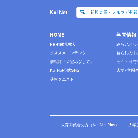
Kei-Net
新規会員・メルマガ登録
HOME
学問情報
Kei-Net活用法
みらいぶっ
オススメコンテンツ
暮らしの中
情報誌「栄冠めざして」
ゼミ・研究
Kei-Net公式SNS
大学×学問
受験クエスト
教育関係者の方（Kei-Net Plus）
大学