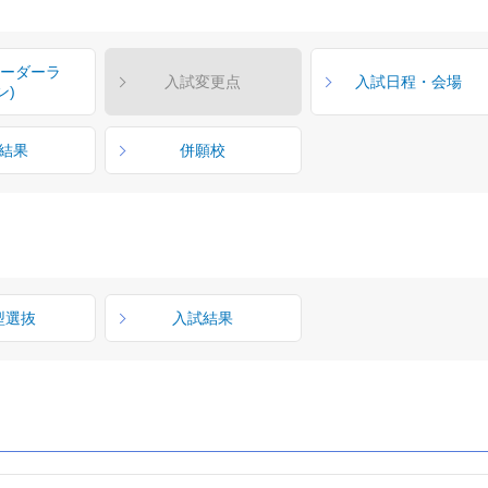
ボーダーラ
入試変更点
入試日程・会場
ン)
結果
併願校
型選抜
入試結果