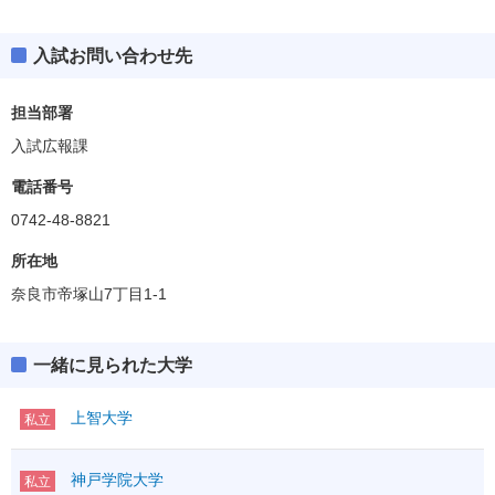
入試お問い合わせ先
文学部
偏差値
37.5
担当部署
入試広報課
心理学部
偏差値
40.0
電話番号
0742-48-8821
教育学部
偏差値
37.5
所在地
奈良市帝塚山7丁目1-1
法学部
偏差値
35.0
一緒に見られた大学
経済経営学部
偏差値
35.0
上智大学
私立
現代生活学部
神戸学院大学
私立
偏差値
35.0～37.5