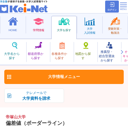
ログイン
大学
受験対策・
HOME
学問情報
大学を探す
入試情報
勉強法
推薦型・
オ
てづかやま
大学名から
都道府県か
各種条件か
地図から探
総合型選抜
キ
帝塚山大学
探す
ら探す
ら探す
す
私立
から探す
か
お気に入り
大学情報
メニュー
テレメールで
大学資料を請求
帝塚山大学
偏差値（ボーダーライン）