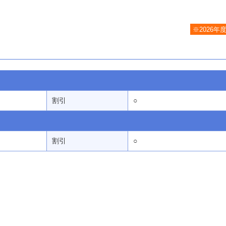
※2026年
割引
○
割引
○