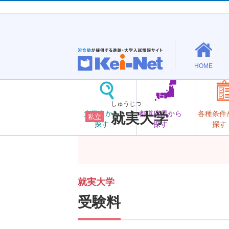
HOME
しゅうじつ
大学名から
都道府県から
各種条件
就実大学
私立
探す
探す
探す
就実大学
受験料