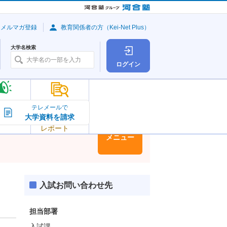
・メルマガ登録
教育関係者の方（Kei-Net Plus）
大学名検索
ログイン
大学の今
テレメールで
大学資料を請求
大学
トピック＆
レポート
大学情報
メニュー
入試お問い合わせ先
担当部署
入試課