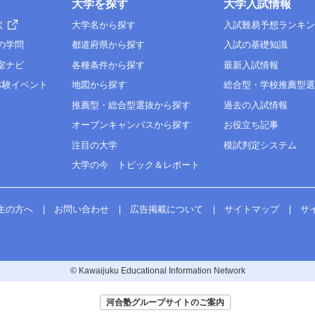
大学を探す
大学入試情報
く
大学名から探す
入試難易予想ランキ
の学問
都道府県から探す
入試の基礎知識
室ナビ
各種条件から探す
最新入試情報
体験イベント
地図から探す
総合型・学校推薦型
推薦型・総合型選抜から探す
過去の入試情報
オープンキャンパスから探す
お役立ち記事
注目の大学
模試判定システム
大学の今 トピック＆レポート
生の方へ
お問い合わせ
広告掲載について
サイトマップ
サ
© Kawaijuku Educational Information Network
河合塾グループサイトのご案内