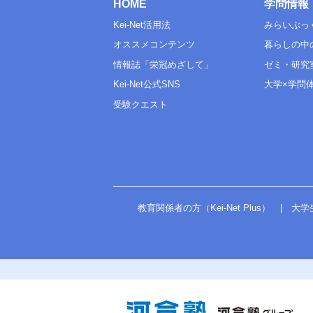
HOME
学問情報
Kei-Net活用法
みらいぶっ
オススメコンテンツ
暮らしの中
情報誌「栄冠めざして」
ゼミ・研究
Kei-Net公式SNS
大学×学問
受験クエスト
教育関係者の方（Kei-Net Plus）
大学