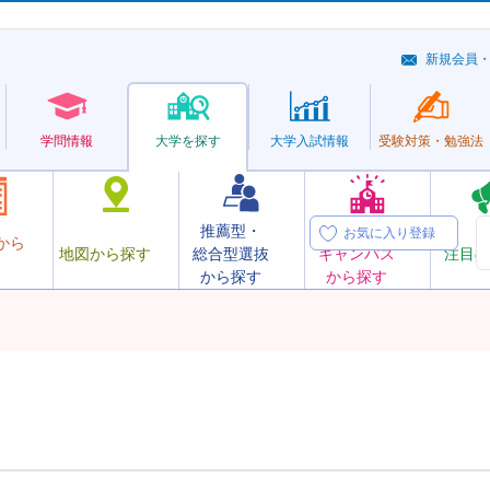
新規会員
学問情報
大学を探す
大学
入試情報
受験対策・
勉強法
推薦型・
オープン
お気に入り登録
から
地図から探す
総合型選抜
キャンパス
注目の
から探す
から探す