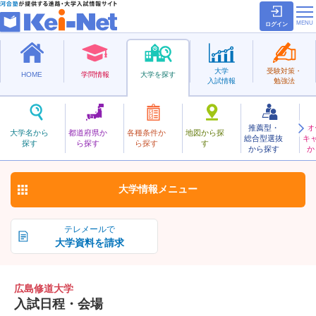
ログイン
大学
受験対策・
HOME
学問情報
大学を探す
入試情報
勉強法
推薦型・
オ
ひろしましゅうどう
大学名から
都道府県か
各種条件か
地図から探
総合型選抜
キ
広島修道大学
探す
ら探す
ら探す
す
私立
から探す
か
お気に入り
大学情報
メニュー
テレメールで
大学資料を請求
広島修道大学
入試日程・会場